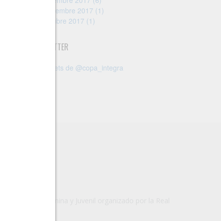
Diciembre 2017 (6)
Noviembre 2017 (1)
Octubre 2017 (1)
TWITTER
Tweets de @copa_integra
ete/Juvenil femenina y Juvenil organizado por la Real