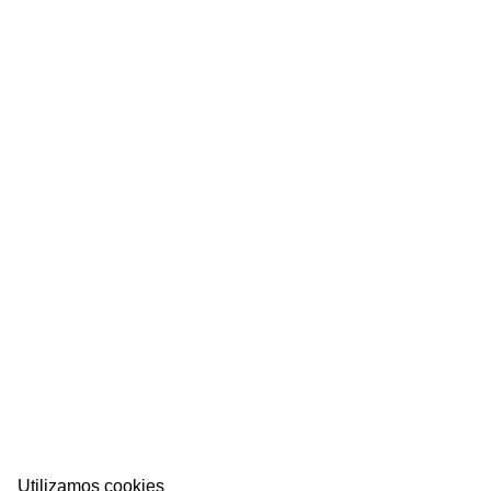
su asistencia. Nos vemos el 27, 28 y 29 de Diciembre en J.A Alvarez
Utilizamos cookies