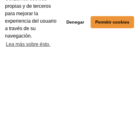
propias y de terceros
para mejorar la
experiencia del usuario
Denegar
Permitir cookies
a través de su
navegación.
Lea más sobre ésto.
COPA INTEGRA ENERGÍA
ur en categorías Prebenjamín, Benjamín, Alevín, Infantil, Cadete, Cad
Federación de Fútbol del Principado de Asturias.