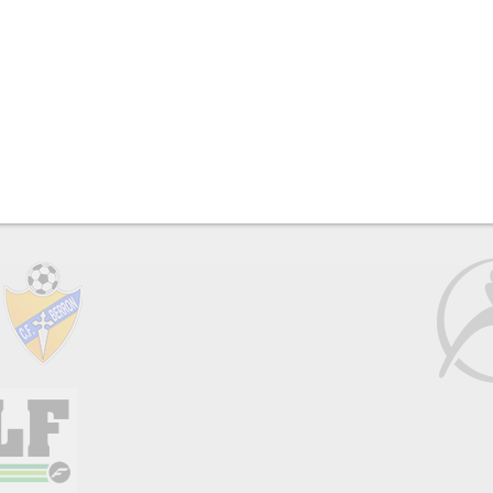
 el deporte desde una visión humanista, donde el verdadero corazón d
que compiten en el evento.
CONTACTO:
info@copaintegraenergia.es
S
P