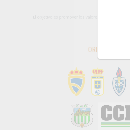
El objetivo es promover los valores que representa
ORGANIZADORE