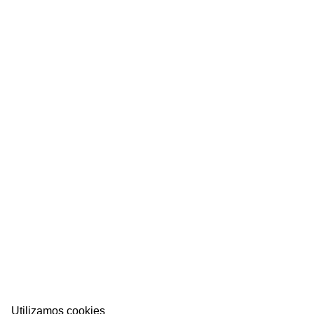
A INTEGRA ENERGÍA
ara las categorías alevín y benjamín, fue presentado en la mañana de
Utilizamos cookies