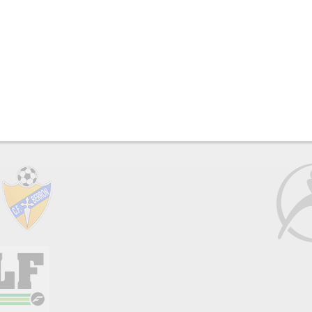
 el deporte desde una visión humanista, donde el verdadero corazón d
que compiten en el evento.
CONTACTO:
info@copaintegraenergia.es
S
P