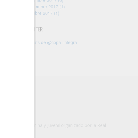
Diciembre 2017 (6)
Noviembre 2017 (1)
Octubre 2017 (1)
TWITTER
Tweets de @copa_integra
ete/Juvenil femenina y Juvenil organizado por la Real