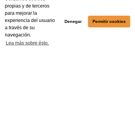
propias y de terceros
para mejorar la
R MÁS
experiencia del usuario
Denegar
Permitir cookies
a través de su
navegación.
Lea más sobre ésto.
COPA INTEGRA ENERGÍA
ur en categorías Prebenjamín, Benjamín, Alevín, Infantil, Cadete, Cad
Federación de Fútbol del Principado de Asturias.