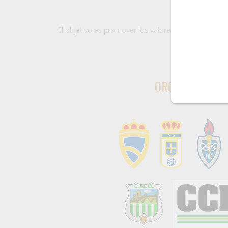
El objetivo es promover los valores que representa
ORGANIZADORE