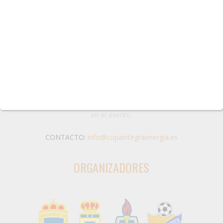
La Copa Integra Energía es un torneo de fútbol amateur en
categorías Prebenjamín, Benjamín, Alevín, Infantil, Cadete,
Cadete/Juvenil femenina y Juvenil organizado por la Real
Federación de Fútbol del Principado de Asturias.
El objetivo es promover los valores que representa el deporte
desde una visión humanista, donde el verdadero corazón del
evento son las jóvenes deportistas y los equipos que compiten
en el evento.
CONTACTO:
info@copaintegraenergia.es
ORGANIZADORES