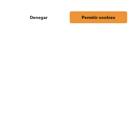
EQUIPOS (1)
Denegar
Permitir cookies
FÚTBOL (12)
REDES SOCIALES
ARCHIVO
Septiembre 2023 (2)
Septiembre 2022 (3)
Diciembre 2019 (2)
Octubre 2019 (1)
Diciembre 2018 (2)
Septiembre 2018 (1)