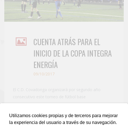
CUENTA ATRÁS PARA EL
INICIO DE LA COPA INTEGRA
ENERGÍA
09/10/2017
El C.D. Covadonga organizará por segundo año
consecutivo este torneo de fútbol base
VER MÁS
Utilizamos cookies propias y de terceros para mejorar
la experiencia del usuario a través de su navegación.