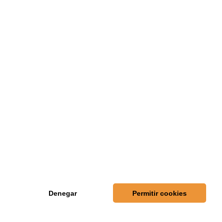
ARCHIVO
Septiembre 2023 (2)
Septiembre 2022 (3)
Diciembre 2019 (2)
Octubre 2019 (1)
Diciembre 2018 (2)
Septiembre 2018 (1)
Enero 2018 (1)
Diciembre 2017 (6)
Noviembre 2017 (1)
Octubre 2017 (1)
Denegar
Permitir cookies
TWITTER
Tweets de @copa_integra