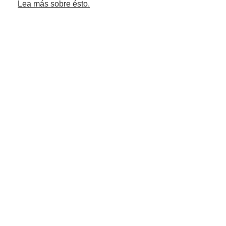
Lea más sobre ésto.
CATEGORÍAS
COLABORADORES (1)
COPA INTEGRA (4)
COPA INTEGRA ENERGÍA (1)
EQUIPOS (1)
FÚTBOL (12)
REDES SOCIALES